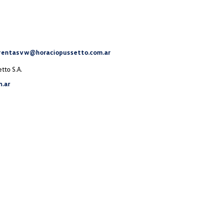
ventasvw@horaciopussetto.com.ar
tto S.A.
.ar