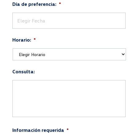
Día de preferencia:
*
DD
barra
Horario:
*
MM
barra
AAAA
Consulta:
Información requerida
*